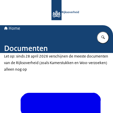
Naar de homepage van Rijksoverheid
Rijksoverheid
Home
Vu
Documenten
Let op: sinds 28 april 2026 verschijnen de meeste documenten
van de Rijksoverheid (zoals Kamerstukken en Woo-verzoeken)
alleen nog op