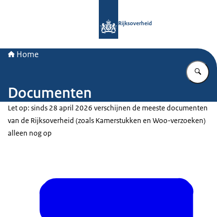
Naar de homepage van Rijksoverheid
Rijksoverheid
Home
Vu
Documenten
Let op: sinds 28 april 2026 verschijnen de meeste documenten
van de Rijksoverheid (zoals Kamerstukken en Woo-verzoeken)
alleen nog op