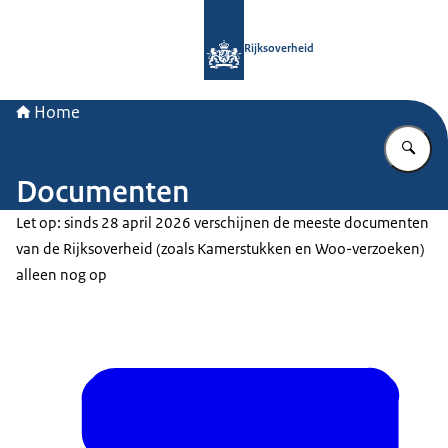
Naar de homepage van Rijksoverheid
Rijksoverheid
Home
Vu
Documenten
Let op: sinds 28 april 2026 verschijnen de meeste documenten
van de Rijksoverheid (zoals Kamerstukken en Woo-verzoeken)
alleen nog op