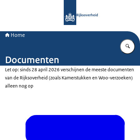
Naar de homepage van Rijksoverheid
Rijksoverheid
Home
Vu
Documenten
Let op: sinds 28 april 2026 verschijnen de meeste documenten
van de Rijksoverheid (zoals Kamerstukken en Woo-verzoeken)
alleen nog op