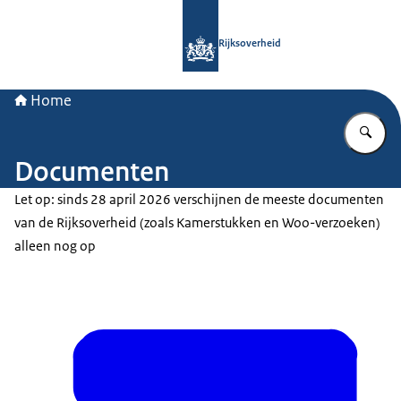
Naar de homepage van Rijksoverheid
Rijksoverheid
Home
Vu
Documenten
Let op: sinds 28 april 2026 verschijnen de meeste documenten
van de Rijksoverheid (zoals Kamerstukken en Woo-verzoeken)
alleen nog op