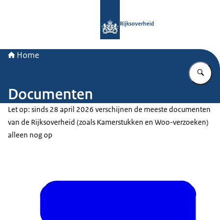
Naar de homepage van Rijksoverheid
Rijksoverheid
Home
Vu
Documenten
Let op: sinds 28 april 2026 verschijnen de meeste documenten
van de Rijksoverheid (zoals Kamerstukken en Woo-verzoeken)
alleen nog op