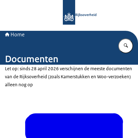
Naar de homepage van Rijksoverheid
Rijksoverheid
Home
Vu
Documenten
Let op: sinds 28 april 2026 verschijnen de meeste documenten
van de Rijksoverheid (zoals Kamerstukken en Woo-verzoeken)
alleen nog op