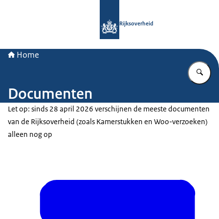
Naar de homepage van Rijksoverheid
Rijksoverheid
Home
Vu
Documenten
Let op: sinds 28 april 2026 verschijnen de meeste documenten
van de Rijksoverheid (zoals Kamerstukken en Woo-verzoeken)
alleen nog op