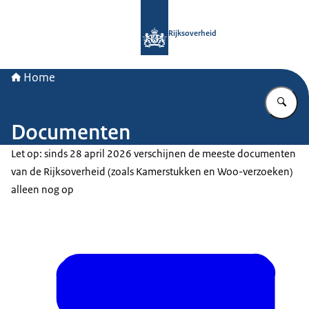
Naar de homepage van Rijksoverheid
Rijksoverheid
Home
Vu
Documenten
Let op: sinds 28 april 2026 verschijnen de meeste documenten
van de Rijksoverheid (zoals Kamerstukken en Woo-verzoeken)
alleen nog op