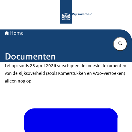
Naar de homepage van Rijksoverheid
Rijksoverheid
Home
Vu
Documenten
Let op: sinds 28 april 2026 verschijnen de meeste documenten
van de Rijksoverheid (zoals Kamerstukken en Woo-verzoeken)
alleen nog op