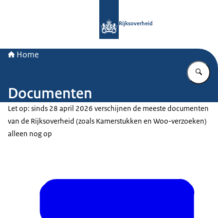
Naar de homepage van Rijksoverheid
Rijksoverheid
Home
Vu
Documenten
Let op: sinds 28 april 2026 verschijnen de meeste documenten
van de Rijksoverheid (zoals Kamerstukken en Woo-verzoeken)
alleen nog op