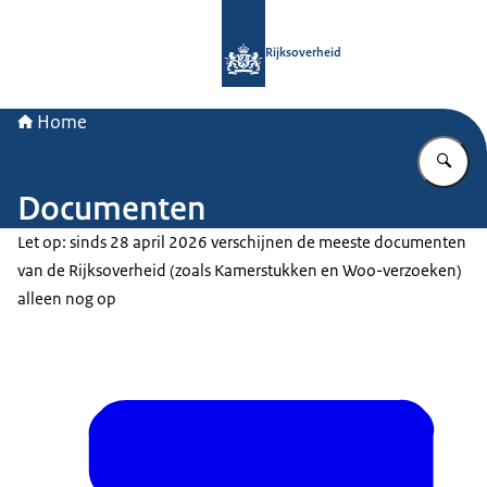
Naar de homepage van Rijksoverheid
Rijksoverheid
Home
Vu
Documenten
Let op: sinds 28 april 2026 verschijnen de meeste documenten
van de Rijksoverheid (zoals Kamerstukken en Woo-verzoeken)
alleen nog op