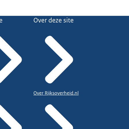
e
Over deze site
Over Rijksoverheid.nl