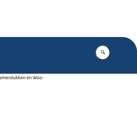
.nl
Vul in wat u z
 Kamerstukken en Woo-