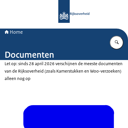
Naar de homepage van Rijksoverheid
Rijksoverheid
Home
Vu
Documenten
Let op: sinds 28 april 2026 verschijnen de meeste documenten
van de Rijksoverheid (zoals Kamerstukken en Woo-verzoeken)
alleen nog op