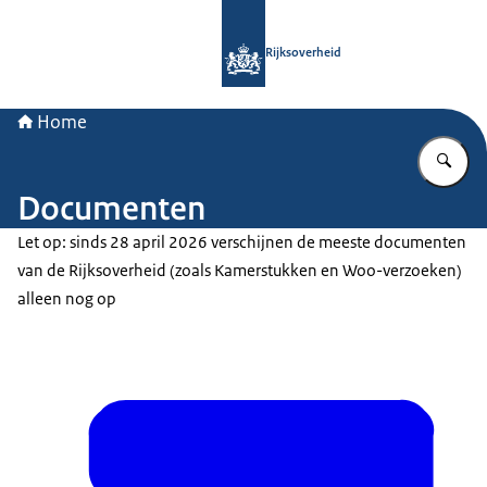
Naar de homepage van Rijksoverheid
Rijksoverheid
Home
Vu
Documenten
Let op: sinds 28 april 2026 verschijnen de meeste documenten
van de Rijksoverheid (zoals Kamerstukken en Woo-verzoeken)
alleen nog op