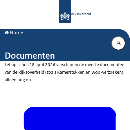
Naar de homepage van Rijksoverheid
Rijksoverheid
Home
Vu
Documenten
Let op: sinds 28 april 2026 verschijnen de meeste documenten
van de Rijksoverheid (zoals Kamerstukken en Woo-verzoeken)
alleen nog op