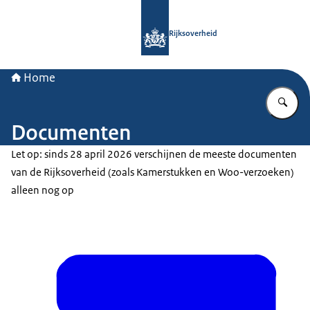
Naar de homepage van Rijksoverheid
Rijksoverheid
Home
Vu
Documenten
Let op: sinds 28 april 2026 verschijnen de meeste documenten
van de Rijksoverheid (zoals Kamerstukken en Woo-verzoeken)
alleen nog op