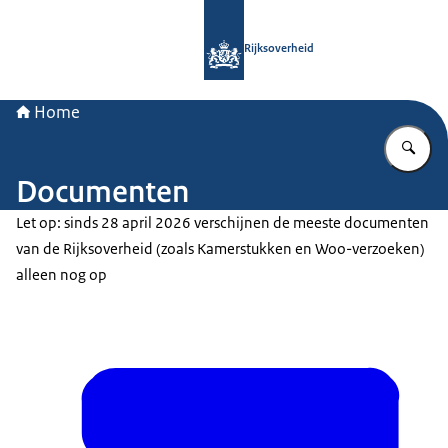
Naar de homepage van Rijksoverheid
Rijksoverheid
Home
Vu
Documenten
Let op: sinds 28 april 2026 verschijnen de meeste documenten
van de Rijksoverheid (zoals Kamerstukken en Woo-verzoeken)
alleen nog op