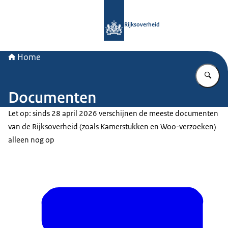
Naar de homepage van Rijksoverheid
Rijksoverheid
Home
Vu
Documenten
Let op: sinds 28 april 2026 verschijnen de meeste documenten
van de Rijksoverheid (zoals Kamerstukken en Woo-verzoeken)
alleen nog op