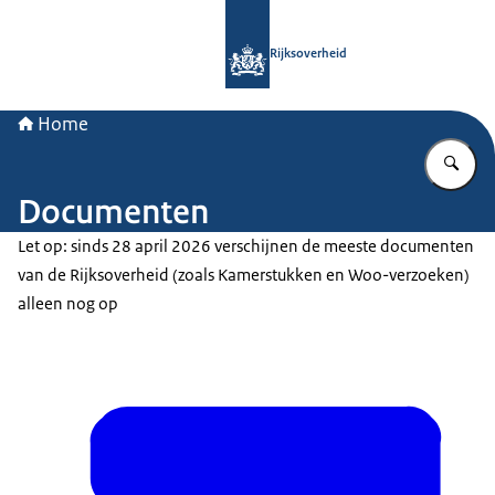
Naar de homepage van Rijksoverheid
Rijksoverheid
Home
Vu
Documenten
Let op: sinds 28 april 2026 verschijnen de meeste documenten
van de Rijksoverheid (zoals Kamerstukken en Woo-verzoeken)
alleen nog op