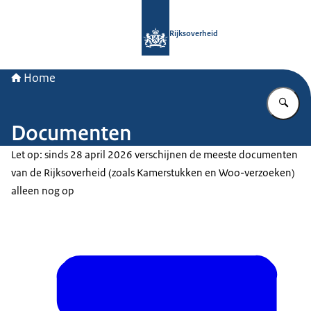
Naar de homepage van Rijksoverheid
Rijksoverheid
Home
Vu
Documenten
Let op: sinds 28 april 2026 verschijnen de meeste documenten
van de Rijksoverheid (zoals Kamerstukken en Woo-verzoeken)
alleen nog op