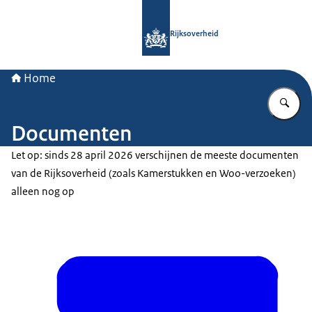
Naar de homepage van Rijksoverheid
Rijksoverheid
Home
Vu
Documenten
Let op: sinds 28 april 2026 verschijnen de meeste documenten
van de Rijksoverheid (zoals Kamerstukken en Woo-verzoeken)
alleen nog op