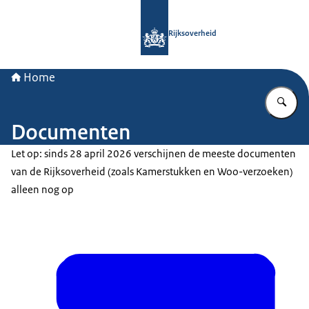
Naar de homepage van Rijksoverheid
Rijksoverheid
Home
Vu
Documenten
Let op: sinds 28 april 2026 verschijnen de meeste documenten
van de Rijksoverheid (zoals Kamerstukken en Woo-verzoeken)
alleen nog op