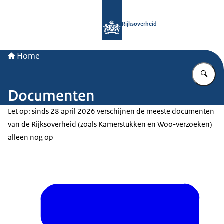
Naar de homepage van Rijksoverheid
Rijksoverheid
Home
Vu
Documenten
Let op: sinds 28 april 2026 verschijnen de meeste documenten
van de Rijksoverheid (zoals Kamerstukken en Woo-verzoeken)
alleen nog op