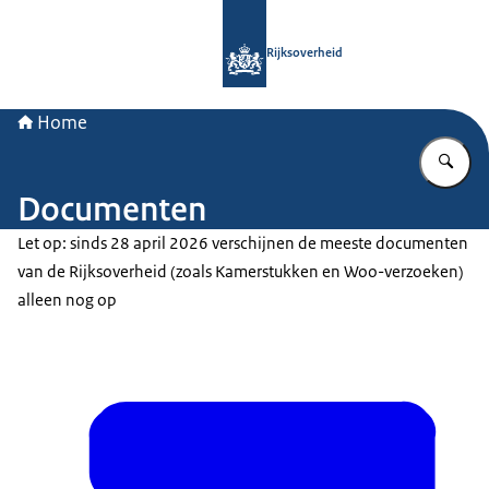
Naar de homepage van Rijksoverheid
Rijksoverheid
Home
Vu
Documenten
Let op: sinds 28 april 2026 verschijnen de meeste documenten
van de Rijksoverheid (zoals Kamerstukken en Woo-verzoeken)
alleen nog op