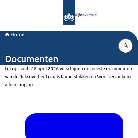
Naar de homepage van Rijksoverheid
Rijksoverheid
Home
Vu
Documenten
Let op: sinds 28 april 2026 verschijnen de meeste documenten
van de Rijksoverheid (zoals Kamerstukken en Woo-verzoeken)
alleen nog op