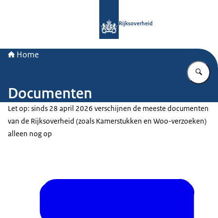
Naar de homepage van Rijksoverheid
Rijksoverheid
Home
Vu
Documenten
Let op: sinds 28 april 2026 verschijnen de meeste documenten
van de Rijksoverheid (zoals Kamerstukken en Woo-verzoeken)
alleen nog op