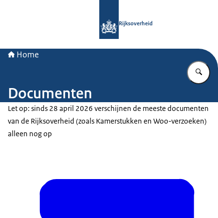
Naar de homepage van Rijksoverheid
Rijksoverheid
Home
Vu
Documenten
Let op: sinds 28 april 2026 verschijnen de meeste documenten
van de Rijksoverheid (zoals Kamerstukken en Woo-verzoeken)
alleen nog op