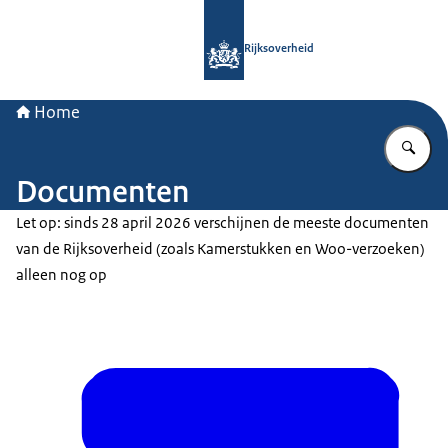
Naar de homepage van Rijksoverheid
Rijksoverheid
Home
Vu
Documenten
Let op: sinds 28 april 2026 verschijnen de meeste documenten
van de Rijksoverheid (zoals Kamerstukken en Woo-verzoeken)
alleen nog op