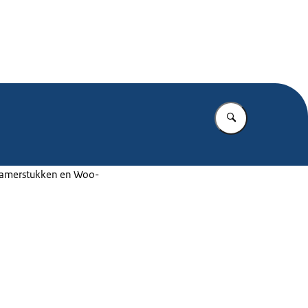
.nl
Vul in wat u z
 Kamerstukken en Woo-