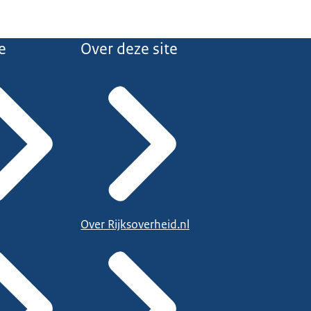
e
Over deze site
Over Rijksoverheid.nl