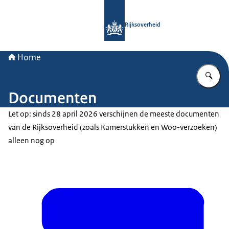
Naar de homepage van Rijksoverheid
Rijksoverheid
Home
Vu
Documenten
Let op: sinds 28 april 2026 verschijnen de meeste documenten
van de Rijksoverheid (zoals Kamerstukken en Woo-verzoeken)
alleen nog op