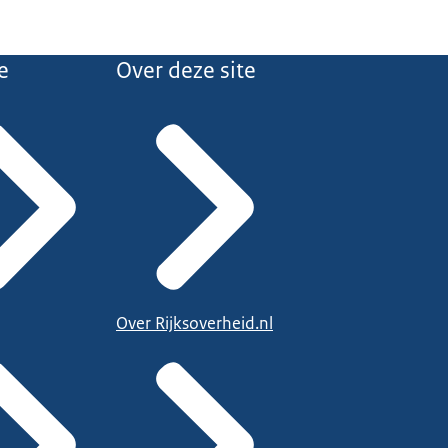
e
Over deze site
Over Rijksoverheid.nl