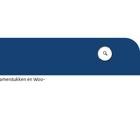
.nl
Vul in wat u z
 Kamerstukken en Woo-