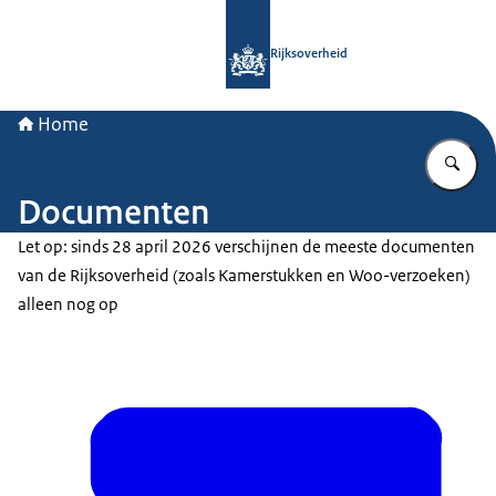
Naar de homepage van Rijksoverheid
Rijksoverheid
Home
Vu
Documenten
Let op: sinds 28 april 2026 verschijnen de meeste documenten
van de Rijksoverheid (zoals Kamerstukken en Woo-verzoeken)
alleen nog op