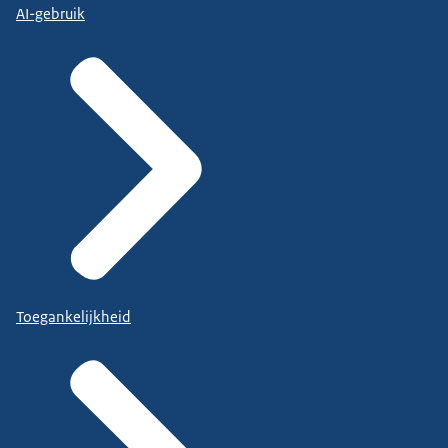
AI-gebruik
Toegankelijkheid