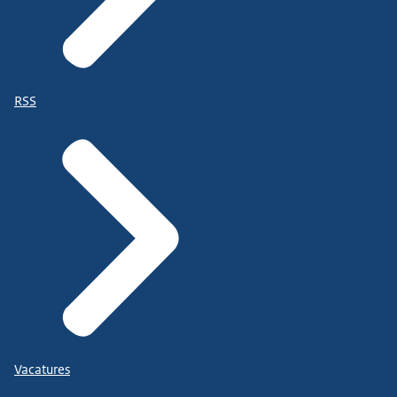
RSS
Vacatures