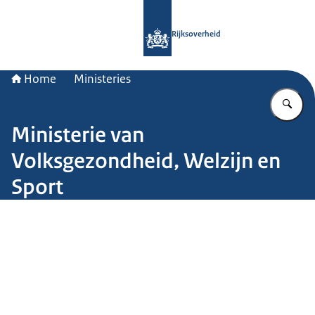
Naar de homepage van Rijksoverheid
Rijksoverheid
Home
Ministeries
Vu
Ministerie van
Volksgezondheid, Welzijn en
Sport