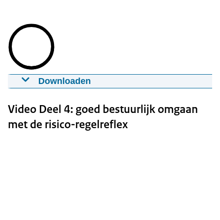
Downloaden
Deel 3: De positieve keerzijde van risico’s
02-02-2015
05:15
mp4
Groot formaat: 195 MB
Video Deel 4: goed bestuurlijk omgaan
met de risico-regelreflex
Download
Ondertiteling
srt
Download