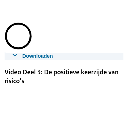
Download
Downloaden
Deel 2: casus: de chloortrein
02-02-2015
06:21
mp4
Groot formaat: 238 MB
Video Deel 3: De positieve keerzijde van
risico’s
Download
Ondertiteling
srt
Download