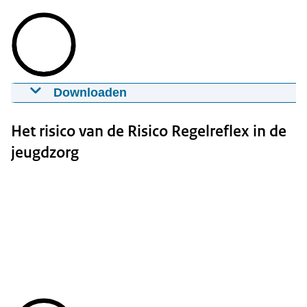
Downloaden
Deel 4: goed bestuurlijk omgaan met de
risico-regelreflex
Het risico van de Risico Regelreflex in de
02-02-2015
mp4
Groot formaat: 309 MB
jeugdzorg
Download
Ondertiteling
srt
Download