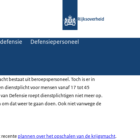
Naar de homepage van Rijksoverheid
Rijksoverheid
 defensie
Defensiepersoneel
ht bestaat uit beroepspersoneel. Toch is er in
n dienstplicht voor mensen vanaf 17 tot 45
e van Defensie roept dienstplichtigen niet meer op.
n om dat weer te gaan doen. Ook niet vanwege de
t recente
plannen over het opschalen van de krijgsmacht
.