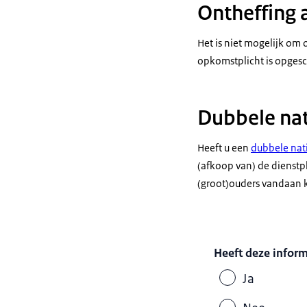
Ontheffing 
Het is niet mogelijk om
opkomstplicht is opgesch
Dubbele nat
Heeft u een
dubbele nati
(afkoop van) de dienstp
(groot)ouders vandaan
Heeft deze infor
Ja