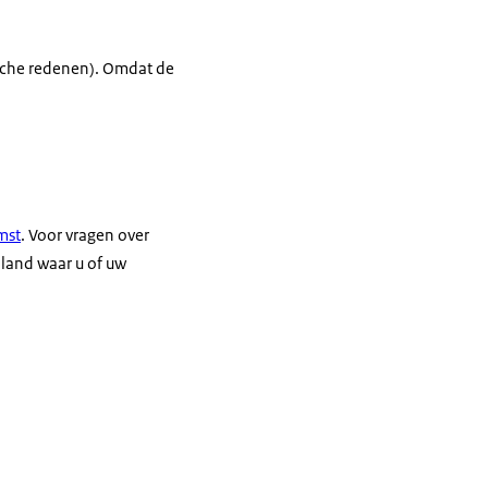
ische redenen). Omdat de
mst
. Voor vragen over
 land waar u of uw