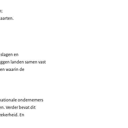
p;
aarten.
nslagen en
leggen landen samen vast
ten waarin de
ernationale ondernemers
n. Verder bevat dit
zekerheid. En