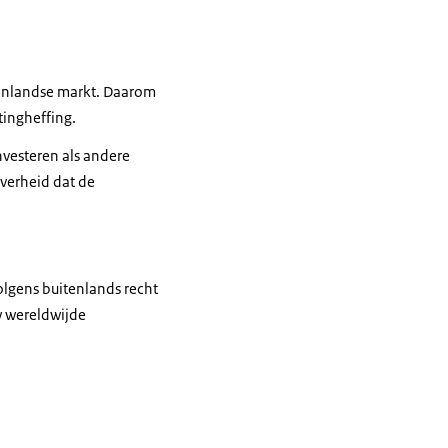
tenlandse markt. Daarom
tingheffing.
vesteren als andere
overheid dat de
olgens buitenlands recht
w wereldwijde