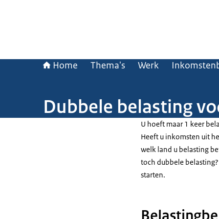
Home
Thema's
Werk
Inkomstenb
Dubbele belasting v
U hoeft maar 1 keer bel
Heeft u inkomsten uit h
welk land u belasting bet
toch dubbele belasting?
starten.
Belastingbel