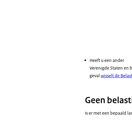
Heeft u een ander
Verenigde Staten en 
geval
wisselt de Bela
Geen belast
Is er met een bepaald la