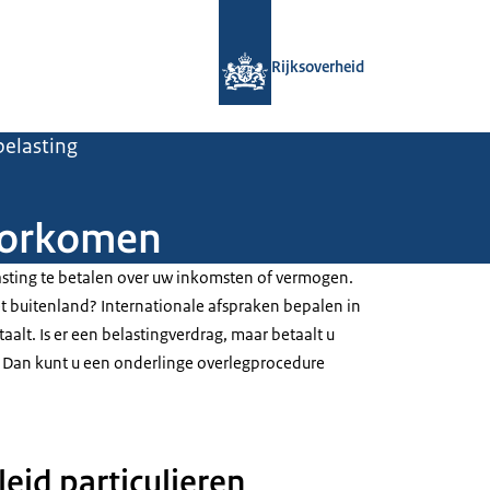
Naar de homepage van Rijksoverheid
Rijksoverheid
elasting
oorkomen
asting te betalen over uw inkomsten of vermogen.
et buitenland? Internationale afspraken bepalen in
aalt. Is er een belastingverdrag, maar betaalt u
 Dan kunt u een onderlinge overlegprocedure
eid particulieren