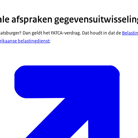
ale afspraken gegevensuitwisselin
atsburger? Dan geldt het FATCA-verdrag. Dat houdt in dat de
Belasti
rikaanse belastingdienst
;