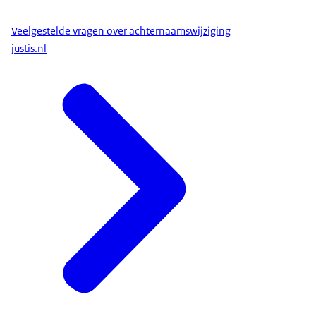
Veelgestelde vragen over achternaamswijziging
justis.nl