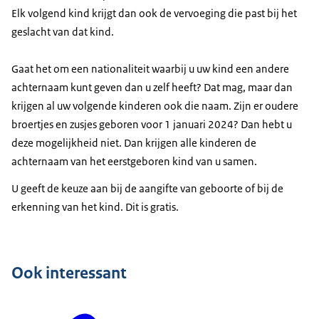
Elk volgend kind krijgt dan ook de vervoeging die past bij het
geslacht van dat kind.
Gaat het om een nationaliteit waarbij u uw kind een andere
achternaam kunt geven dan u zelf heeft? Dat mag, maar dan
krijgen al uw volgende kinderen ook die naam. Zijn er oudere
het College donorgegevens kunstmatige bevruchting
broertjes en zusjes geboren voor 1 januari 2024? Dan hebt u
(Cdkb)
.
deze mogelijkheid niet. Dan krijgen alle kinderen de
Wilt u dat uw kind de achternaam van de
achternaam van het eerstgeboren kind van u samen.
geboortemoeder krijgt? Dan moet u dat samen laten
vastleggen bij de burgerlijke stand.
U geeft de keuze aan bij de aangifte van geboorte of bij de
Als u als duomoeder het kind wilt adopteren dan
erkenning van het kind. Dit is gratis.
gebruikt u de verklaring van het Cdkb bij de
adoptieprocedure. En niet bij de aangifte van
geboorte. U kunt de achternaam van uw kind bij de
Ook interessant
adoptieprocedure vastleggen, maar u kunt dit dus
ook al eerder doen bij de burgerlijke stand voordat
de adoptieprocedure afgemaakt is. Dan krijgt het