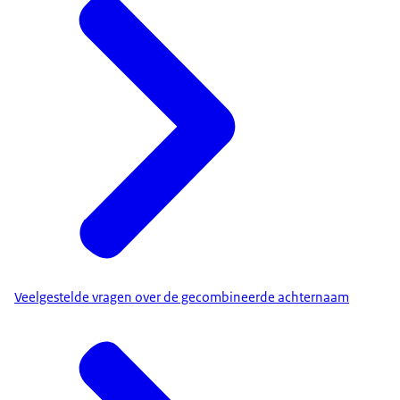
kind alvast de achternaam van de duomoeder nog
voordat de duomoeder als moeder op de
geboorteakte komt.
De moeder is zwanger van een bekende donor en de
duomoeder erkent het kind. Uw kind krijgt
automatisch de achternaam van de
geboortemoeder.
Wilt u dat uw kind de achternaam van de duomoeder
krijgt? Dan moet u dat samen laten vastleggen bij de
burgerlijke stand.
Veelgestelde vragen over de gecombineerde achternaam