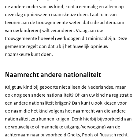
Daarvoor moet degene die het kind aangeeft bij de
achternaam van uw eerste kind. Dit gebeurt bij de
de andere ouder van uw kind, kunt u eenmalig en alleen op
burgerlijke stand (doorgaans de duomoeder), een
rechter. Volgende kinderen krijgen dezelfde
deze dag opnieuw een naamskeuze doen. Laat ruim van
verklaring laten zien van
achternaam als uw eerste kind van u samen.
tevoren aan de trouwgemeente weten dat u de achternaam
van uw kind(eren) wilt veranderen. Vraag aan uw
trouwgemeente hoeveel (werk)dagen dit minimaal zijn. Deze
gemeente regelt dan dat u bij het huwelijk opnieuw
naamskeuze kunt doen.
Naamrecht andere nationaliteit
Krijgt uw kind bij geboorte niet alleen de Nederlandse, maar
ook nog een andere nationaliteit? Of kan uw kind na registratie
een andere nationaliteit krijgen? Dan kunt u ook kiezen voor
de naam die het kind volgens het naamrecht van die andere
nationaliteit zou kunnen krijgen. Denk hierbij bijvoorbeeld aan
de vrouwelijke of mannelijke uitgang (vervoeging) van de
achternaam naar bijvoorbeeld Grieks, Pools of Russisch recht.