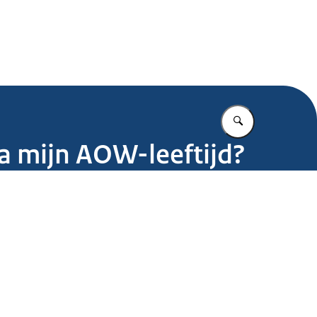
.nl
Vul in wat u z
na mijn AOW-leeftijd?