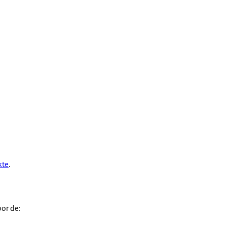
kte
.
oor de: