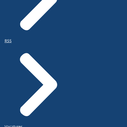
RSS
Vacatures