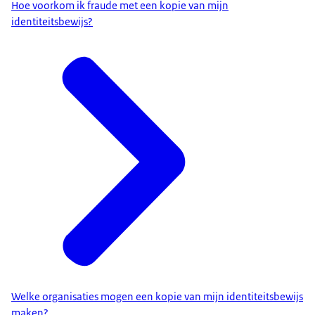
Hierin vermeld je voor wie de kopie is en met welk
Hoe voorkom ik fraude met een kopie van mijn
identiteitsbewijs?
doel je de kopie geeft.
Met dit watermerk weet je zeker...
dat de kopie niet voor andere doeleinden gebruikt
kan worden.
Nu kun je de kopie delen, ook kun je deze
beveiligd opslaan voor later gebruik.
Op deze manier bescherm je jouw
identiteitsgegevens goed.
Je maakt het oplichters moeilijker om je gegevens
te misbruiken.
De KopieID-app herkent alle Nederlandse
identiteitsdocumenten...
ook die van Bonaire, Sint Eustatius en Saba.
Dus ga je binnenkort op kamers?
Welke organisaties mogen een kopie van mijn identiteitsbewijs
Huur je een auto?
maken?