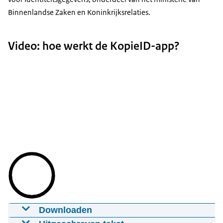
Binnenlandse Zaken en Koninkrijksrelaties.
Video: hoe werkt de KopieID-app?
Downloaden
Hoe werkt de KopieID-app?