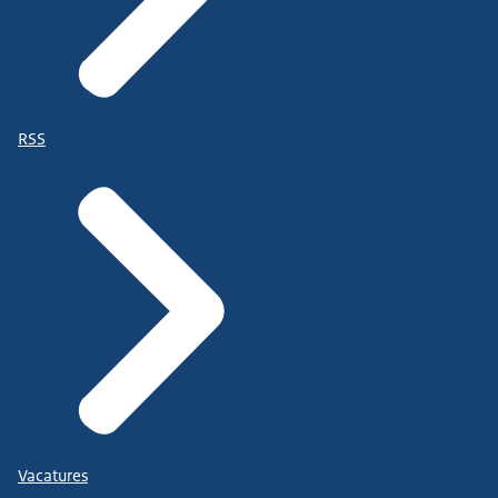
RSS
Vacatures