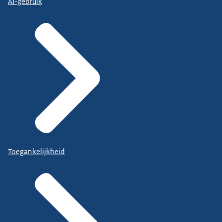
AI-gebruik
Toegankelijkheid