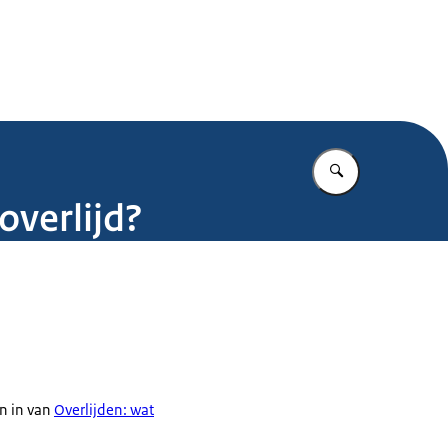
.nl
Vul in wat u z
overlijd?
en in van
Overlijden: wat