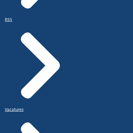
RSS
Vacatures