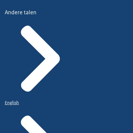
Andere talen
English