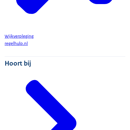
Wijkverpleging
regelhulp.nl
Hoort bij