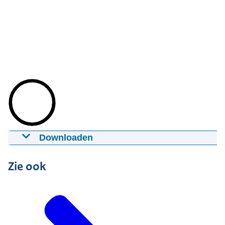
Downloaden
Wijkverpleging
26-09-2016
03:33
mp4
55,9 MB
Zie ook
Download