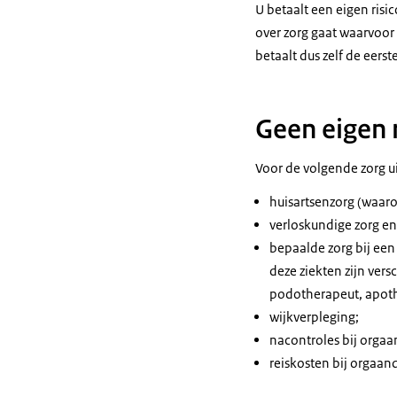
U betaalt een eigen risi
over zorg gaat waarvoor g
betaalt dus zelf de eers
Geen eigen 
Voor de volgende zorg ui
huisartsenzorg (waaro
verloskundige zorg e
bepaalde zorg bij een
deze ziekten zijn vers
podotherapeut, apothe
wijkverpleging;
nacontroles bij orgaa
reiskosten bij orgaan