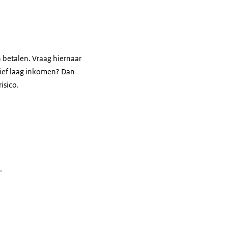
n betalen. Vraag hiernaar
atief laag inkomen? Dan
isico.
.