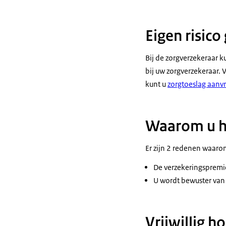
Eigen risico
Bij de zorgverzekeraar k
bij uw zorgverzekeraar. 
kunt u
zorgtoeslag aanv
Waarom u he
Er zijn 2 redenen waarom
De verzekeringspremie 
U wordt bewuster van 
Vrijwillig h