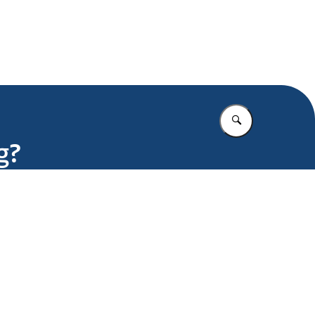
.nl
Vul in wat u z
g?