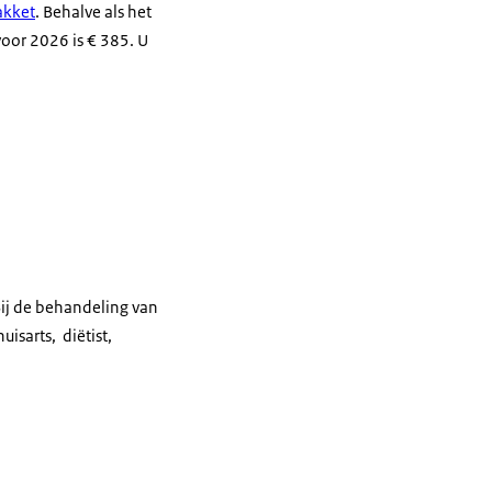
akket
. Behalve als het
 voor 2026 is € 385. U
Bij de behandeling van
uisarts, diëtist,