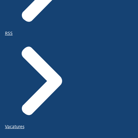
RSS
Vacatures